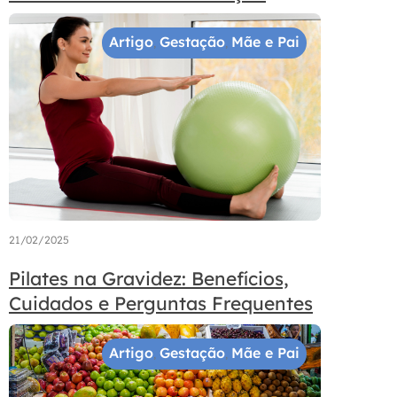
Artigo
Gestação
Mãe e Pai
,
,
21/02/2025
Pilates na Gravidez: Benefícios,
Cuidados e Perguntas Frequentes
Artigo
Gestação
Mãe e Pai
,
,