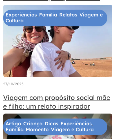
Experiências
Família
Relatos
Viagem e
,
,
,
Cultura
27/10/2025
Viagem com propósito social mãe
e filho: um relato inspirador
Artigo
Criança
Dicas
Experiências
,
,
,
,
Família
Momento
Viagem e Cultura
,
,