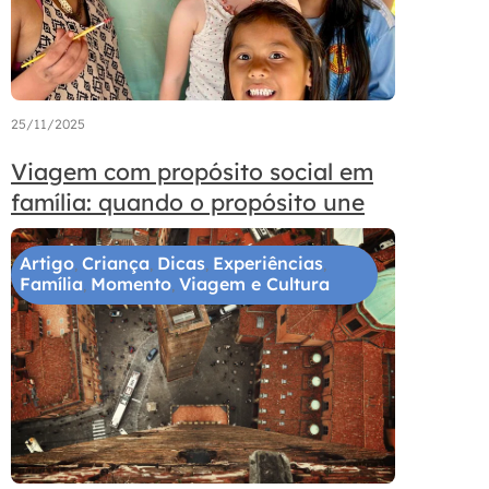
25/11/2025
Viagem com propósito social em
família: quando o propósito une
Artigo
Criança
Dicas
Experiências
,
,
,
,
Família
Momento
Viagem e Cultura
,
,