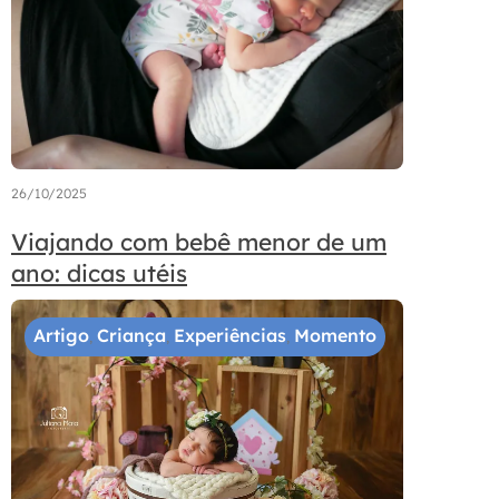
26/10/2025
Viajando com bebê menor de um
ano: dicas utéis
Artigo
Criança
Experiências
Momento
,
,
,