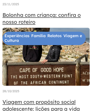
23/11/2025
Bolonha com criança: confira o
nosso roteiro
Experiências
Família
Relatos
Viagem e
,
,
,
Cultura
28/10/2025
Viagem com propósito social
adolescente: lições para a vida