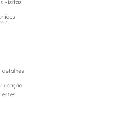
s visitas
uniões
re o
 detalhes
ducação.
 estes