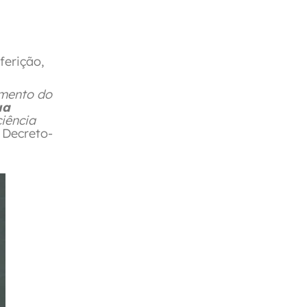
ferição,
.
imento do
ua
ciência
”
Decreto-