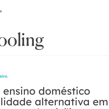
e
ooling
.
eiro
 ensino doméstico
idade alternativa em