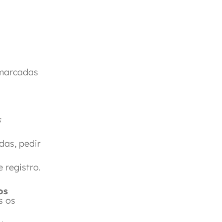
 marcadas
s
das, pedir
 registro.
os
s os