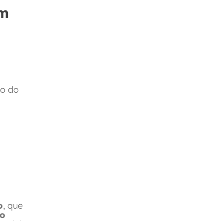
m
ão do
o
, que
o