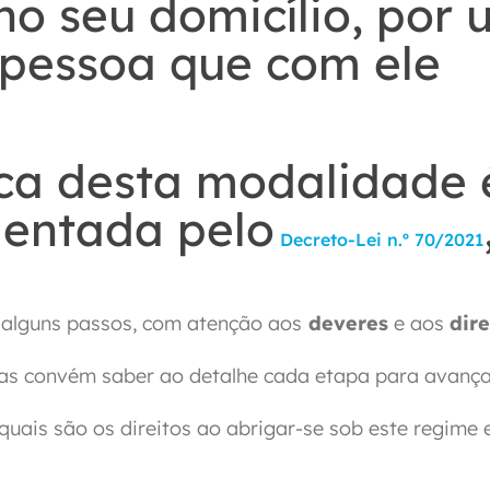
no seu domicílio, por
 pessoa que com ele
ica desta modalidade 
mentada pelo
Decreto-Lei n.º 70/2021
r alguns passos, com atenção aos
deveres
e aos
dire
as convém saber ao detalhe cada etapa para avanç
uais são os direitos ao abrigar-se sob este regime