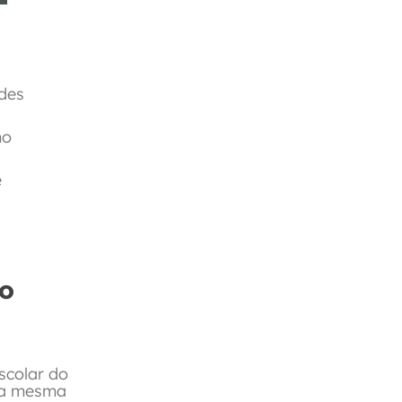
ades
no
e
do
scolar do
 a mesma