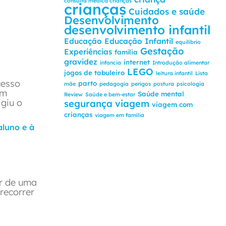
consulta medica crianças
crianças
Cuidados e saúde
Desenvolvimento
desenvolvimento infantil
Educação
Educação Infantil
equilíbrio
Gestação
Experiências
família
gravidez
internet
infancia
Introdução alimentar
LEGO
jogos de tabuleiro
leitura infantil
Lista
cesso
parto
mãe
pedagogia
perigos
postura
psicologia
em
Saúde mental
Review
Saúde e bem-estar
igiu o
segurança
viagem
viagem com
crianças
viagem em família
aluno e à
or de uma
recorrer