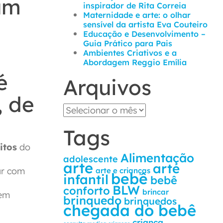
 um
inspirador de Rita Correia
Maternidade e arte: o olhar
sensível da artista Eva Couteiro
Educação e Desenvolvimento –
Guia Prático para Pais
Ambientes Criativos e a
Abordagem Reggio Emília
é
Arquivos
, de
Tags
itos
do
Alimentação
adolescente
arte
arte
ar com
arte e crianças
bebê
infantil
bebê
BLW
conforto
brincar
 em
brinquedo
brinquedos
chegada do bebê
criança