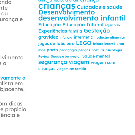
consulta medica crianças
tando
crianças
Cuidados e saúde
nte
Desenvolvimento
 ou
desenvolvimento infantil
gurança e
Educação
Educação Infantil
equilíbrio
Gestação
Experiências
família
gravidez
internet
infancia
Introdução alimentar
LEGO
jogos de tabuleiro
leitura infantil
Lista
parto
mãe
pedagogia
perigos
postura
psicologia
Saúde mental
olvimento
Review
Saúde e bem-estar
segurança
viagem
e a
viagem com
crianças
viagem em família
ivamente o
alista em
ubjacente,
com dicas
e propício
iência e