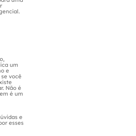
r
encial.
o,
dica um
ho e
 se você
xiste
r. Não é
agem é um
úvidas e
por esses