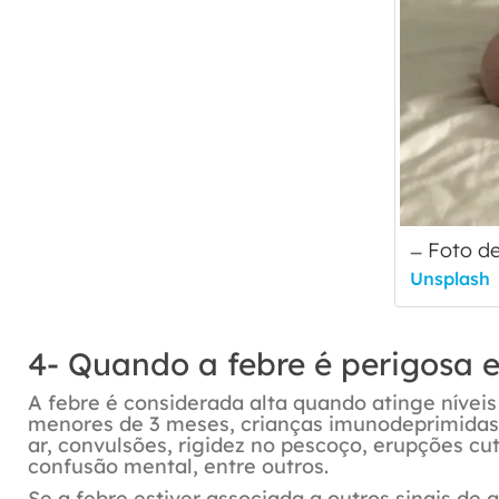
Foto d
Unsplash
4- Quando a febre é perigosa e
A febre é considerada alta quando atinge nívei
menores de 3 meses, crianças imunodeprimidas
ar, convulsões, rigidez no pescoço, erupções cu
confusão mental, entre outros.
Se a febre estiver associada a outros sinais d