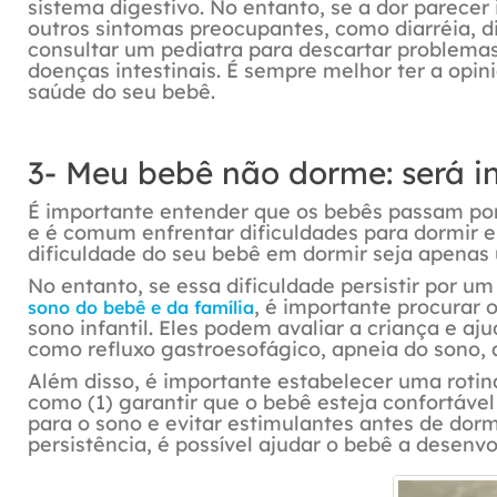
sistema digestivo. No entanto, se a dor parecer
outros sintomas preocupantes, como diarréia, d
consultar um pediatra para descartar problemas
doenças intestinais. É sempre melhor ter a opin
saúde do seu bebê.
3- Meu bebê não dorme: será i
É importante entender que os bebês passam por
e é comum enfrentar dificuldades para dormir 
dificuldade do seu bebê em dormir seja apenas
No entanto, se essa dificuldade persistir por u
, é importante procurar
sono do bebê e da família
sono infantil. Eles podem avaliar a criança e a
como refluxo gastroesofágico, apneia do sono, al
Além disso, é importante estabelecer uma roti
como (1) garantir que o bebê esteja confortável 
para o sono e evitar estimulantes antes de dorm
persistência, é possível ajudar o bebê a desenv