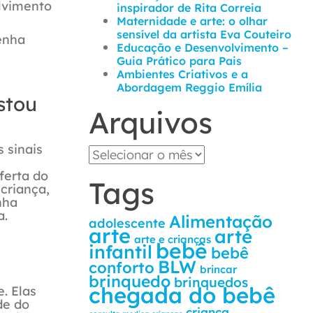
lvimento
inspirador de Rita Correia
Maternidade e arte: o olhar
sensível da artista Eva Couteiro
enha
Educação e Desenvolvimento –
Guia Prático para Pais
Ambientes Criativos e a
Abordagem Reggio Emília
stou
Arquivos
 sinais
ferta do
Tags
criança,
nha
a.
Alimentação
adolescente
arte
arte
arte e crianças
bebê
infantil
bebê
BLW
conforto
brincar
brinquedo
brinquedos
chegada do bebê
. Elas
de do
criança