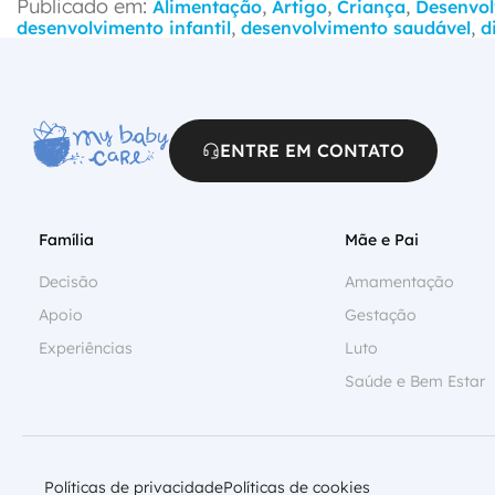
Publicado em:
,
,
,
Alimentação
Artigo
Criança
Desenvol
,
,
desenvolvimento infantil
desenvolvimento saudável
d
ENTRE EM CONTATO
Família
Mãe e Pai
Decisão
Amamentação
Apoio
Gestação
Experiências
Luto
Saúde e Bem Estar
Políticas de privacidade
Políticas de cookies