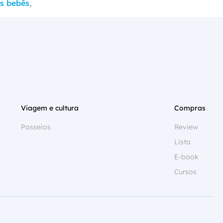
,
s bebês
Viagem e cultura
Compras
Passeios
Review
Lista
E-book
Cursos