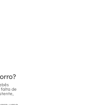
orro?
bebês
falta de
stente,
 para uma