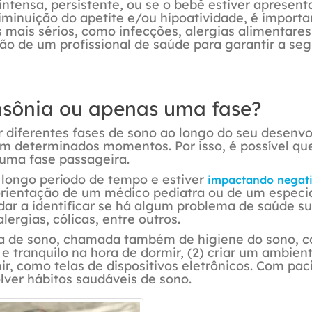
 intensa, persistente, ou se o bebê estiver apresen
iminuição do apetite e/ou hipoatividade, é importa
 mais sérios, como infecções, alergias alimentares
ião de um profissional de saúde para garantir a se
nsônia ou apenas uma fase?
 diferentes fases de sono ao longo do seu desenv
em determinados momentos. Por isso, é possível qu
 uma fase passageira.
m longo período de tempo e estiver
impactando negat
 orientação de um médico pediatra ou de um especi
judar a identificar se há algum problema de saúde s
ergias, cólicas, entre outros.
na de sono, chamada também de higiene do sono, 
e tranquilo na hora de dormir, (2) criar um ambient
ir, como telas de dispositivos eletrônicos. Com pac
olver hábitos saudáveis de sono.