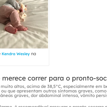
e
na
Kendra Wesley
 merece correr para o pronto-soc
s muito altos, acima de 38,5°C, especialmente em 
 ou que apresentam outros sintomas graves, como 
tâneas graves, dor abdominal intensa, vômito persi
e alarme, é recomendável procurar o pronto-socorro